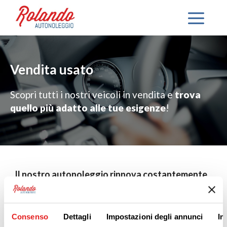
Vendita usato
Scopri tutti i nostri veicoli in vendita e
trova
quello più adatto alle tue esigenze
!
Il nostro autonoleggio rinnova costantemente
il proprio parco veicoli, per questo il nostro
usato presenta sempre modelli aggiornati.
Acquista un veicolo che conosci, l’hai usato ora
Consenso
Dettagli
Impostazioni degli annunci
In
può essere tuo!
Seleziona la categoria del veicolo