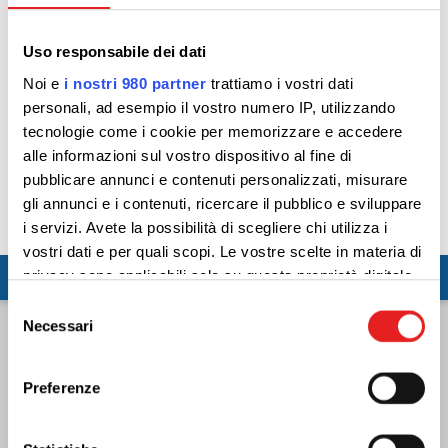
Allestimenti speciali
Uso responsabile dei dati
Autovetture e Fuoristrada
Furgoni
Noi e
i nostri 980 partner
trattiamo i vostri dati
personali, ad esempio il vostro numero IP, utilizzando
Monovolume e Minibus
tecnologie come i cookie per memorizzare e accedere
alle informazioni sul vostro dispositivo al fine di
Veicoli con gancio di traino
pubblicare annunci e contenuti personalizzati, misurare
Tutte le categorie
gli annunci e i contenuti, ricercare il pubblico e sviluppare
i servizi. Avete la possibilità di scegliere chi utilizza i
vostri dati e per quali scopi. Le vostre scelte in materia di
privacy sono applicabili solo su questa proprietà digitale
0 Risultati di ricerca per Autovettura
in cui avete effettuato le vostre scelte. È possibile
Selezione
modificare o revocare il proprio consenso in qualsiasi
Necessari
del
momento dalla Dichiarazione sui cookie o facendo clic
consenso
Nessuna vettura in vendita per la categoria
sull'icona di attivazione della privacy.
selezionata
Preferenze
Approfondisci come vengono elaborati i tuoi dati personali
e imposta le tue preferenze nella
sezione dettagli
. Puoi