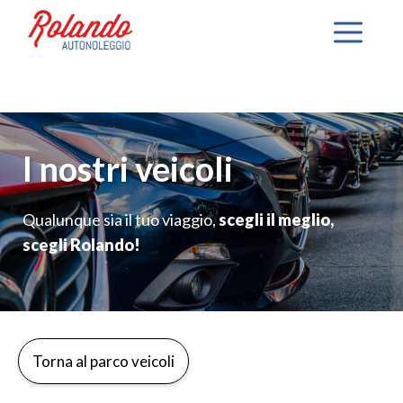
Vai
Me
al
contenuto
I nostri veicoli
Qualunque sia il tuo viaggio,
scegli il meglio,
scegli Rolando!
Torna al parco veicoli