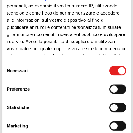
personali, ad esempio il vostro numero IP, utilizzando
tecnologie come i cookie per memorizzare e accedere
alle informazioni sul vostro dispositivo al fine di
pubblicare annunci e contenuti personalizzati, misurare
gli annunci e i contenuti, ricercare il pubblico e sviluppare
i servizi. Avete la possibilità di scegliere chi utilizza i
vostri dati e per quali scopi. Le vostre scelte in materia di
privacy sono applicabili solo su questa proprietà digitale
in cui avete effettuato le vostre scelte. È possibile
Selezione
modificare o revocare il proprio consenso in qualsiasi
Necessari
del
momento dalla Dichiarazione sui cookie o facendo clic
consenso
sull'icona di attivazione della privacy.
Preferenze
Approfondisci come vengono elaborati i tuoi dati personali
Caratteristiche:
e imposta le tue preferenze nella
sezione dettagli
. Puoi
Statistiche
modificare o ritirare il tuo consenso in qualsiasi momento
dalla Dichiarazione sui cookie.
Cambio
Manuale
Marketing