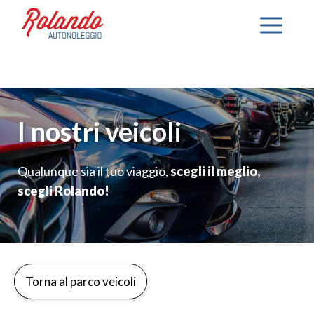
Vai
Me
al
contenuto
I nostri veicoli
Qualunque sia il tuo viaggio,
scegli il meglio,
scegli Rolando!
Torna al parco veicoli