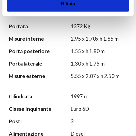
Cambio
Manuale
Rifiuta
Volume
9.30 m3
Portata
1372 Kg
Misure interne
2.95 x 1.70x h 1.85 m
Porta posteriore
1.55 x h 1.80 m
Porta laterale
1.30 x h 1.75 m
Misure esterne
5.55 x 2.07 x h 2.50 m
Cilindrata
1997 cc
Classe Inquinante
Euro 6D
Posti
3
Alimentazione
Diesel