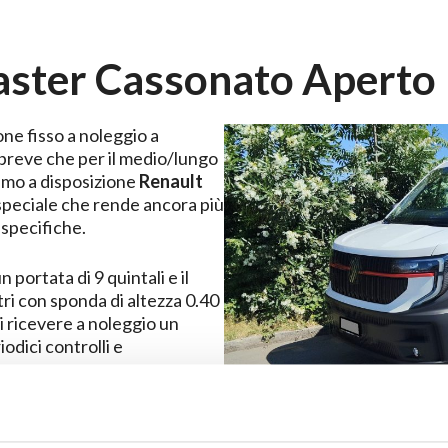
ster Cassonato Aperto
one fisso a noleggio a
 breve che per il medio/lungo
amo a disposizione
Renault
speciale che rende ancora più
 specifiche.
n portata di 9 quintali e il
di ricevere a noleggio un
odici controlli e