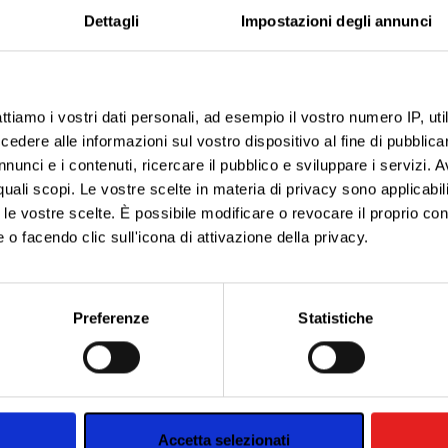
Dettagli
Impostazioni degli annunci
ttiamo i vostri dati personali, ad esempio il vostro numero IP, ut
dere alle informazioni sul vostro dispositivo al fine di pubblica
nunci e i contenuti, ricercare il pubblico e sviluppare i servizi. A
r quali scopi. Le vostre scelte in materia di privacy sono applicabi
to le vostre scelte. È possibile modificare o revocare il proprio 
 o facendo clic sull'icona di attivazione della privacy.
aborati i tuoi dati personali e imposta le tue preferenze nella
s
consenso in qualsiasi momento dalla Dichiarazione sui cookie.
Preferenze
Statistiche
nalizzare contenuti ed annunci, per fornire funzionalità dei socia
inoltre informazioni sul modo in cui utilizzi il nostro sito con i n
icità e social media, i quali potrebbero combinarle con altre inform
lizzo dei loro servizi.
Accetta selezionati