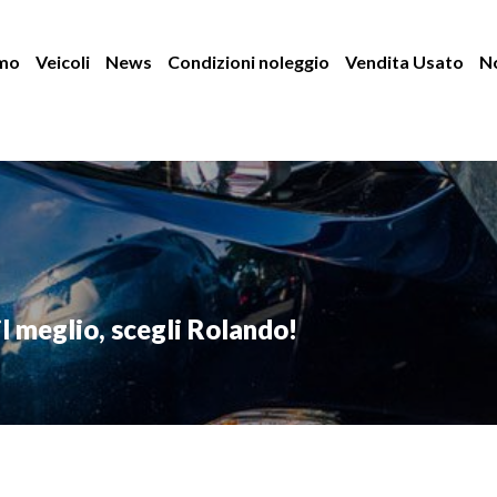
amo
Veicoli
News
Condizioni noleggio
Vendita Usato
No
il meglio, scegli Rolando!