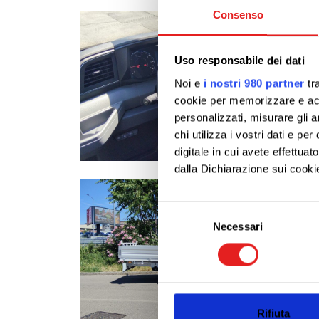
Consenso
Uso responsabile dei dati
Noi e
i nostri 980 partner
tra
cookie per memorizzare e acce
personalizzati, misurare gli an
chi utilizza i vostri dati e pe
digitale in cui avete effettua
dalla Dichiarazione sui cookie
Approfondisci come vengono el
Selezione
modificare o ritirare il tuo 
Necessari
del
consenso
Utilizziamo i cookie per perso
nostro traffico. Condividiamo 
di analisi dei dati web, pubbl
che hanno raccolto dal tuo uti
Rifiuta