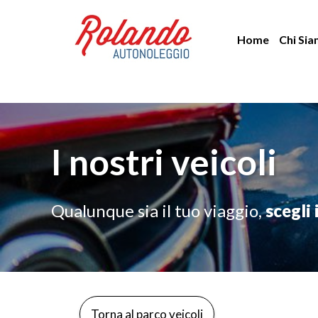
Vai
al
Home
Chi Si
contenuto
I nostri veicoli
Qualunque sia il tuo viaggio,
scegli 
Torna al parco veicoli