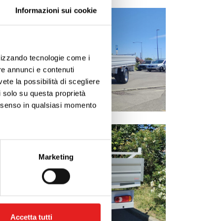
Informazioni sui cookie
ilizzando tecnologie come i
re annunci e contenuti
vete la possibilità di scegliere
li solo su questa proprietà
consenso in qualsiasi momento
ezione dettagli
. Puoi
Marketing
l media e per analizzare il
ostri partner che si occupano
azioni che hai fornito loro o
Accetta tutti