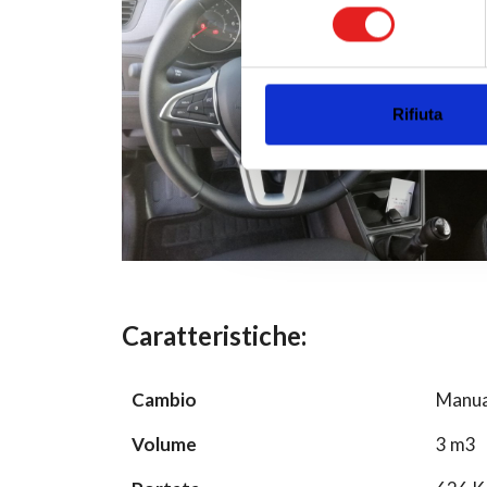
consenso
Utilizziamo i cookie per perso
nostro traffico. Condividiamo 
di analisi dei dati web, pubbl
che hanno raccolto dal tuo uti
Rifiuta
Caratteristiche:
Cambio
Manua
Volume
3 m3