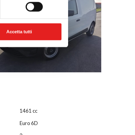
l media e per analizzare il
ostri partner che si occupano
azioni che hai fornito loro o
Accetta tutti
1461 cc
Euro 6D