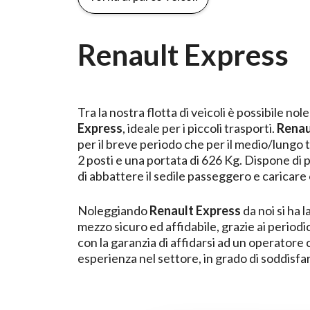
Renault Express
Tra la nostra flotta di veicoli è possibile no
Express
, ideale per i piccoli trasporti.
Renau
per il breve periodo che per il medio/lungo
2 posti e una portata di 626 Kg. Dispone di
di abbattere il sedile passeggero e caricare 
Noleggiando
Renault
Express
da noi si ha l
mezzo sicuro ed affidabile, grazie ai periodi
con la garanzia di affidarsi ad un operator
esperienza nel settore, in grado di soddisfa