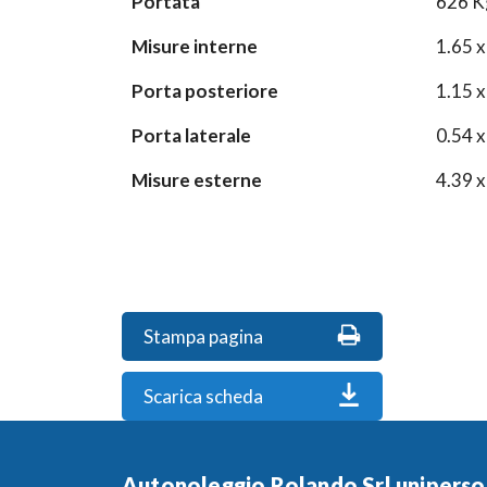
Portata
626 K
Misure interne
1.65 x
Porta posteriore
1.15 x
Porta laterale
0.54 x
Misure esterne
4.39 x
Stampa pagina
Scarica scheda
Autonoleggio Rolando Srl uniperso