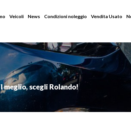
amo
Veicoli
News
Condizioni noleggio
Vendita Usato
No
il meglio, scegli Rolando!