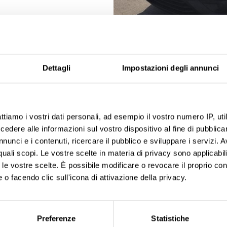
Dettagli
Impostazioni degli annunci
ttiamo i vostri dati personali, ad esempio il vostro numero IP, ut
dere alle informazioni sul vostro dispositivo al fine di pubblica
nunci e i contenuti, ricercare il pubblico e sviluppare i servizi. A
r quali scopi. Le vostre scelte in materia di privacy sono applicabi
to le vostre scelte. È possibile modificare o revocare il proprio 
 o facendo clic sull'icona di attivazione della privacy.
aborati i tuoi dati personali e imposta le tue preferenze nella
s
consenso in qualsiasi momento dalla Dichiarazione sui cookie.
Preferenze
Statistiche