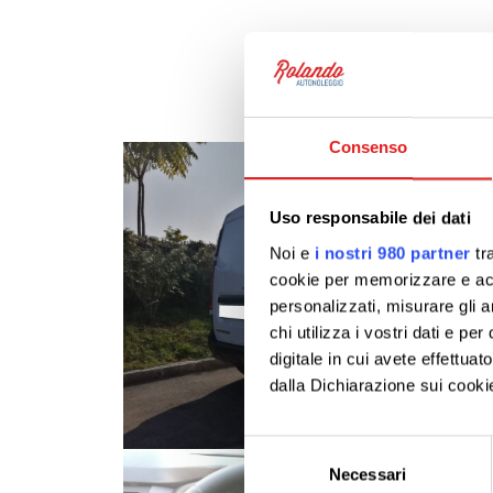
Consenso
Uso responsabile dei dati
Noi e
i nostri 980 partner
tra
cookie per memorizzare e acce
personalizzati, misurare gli an
chi utilizza i vostri dati e pe
digitale in cui avete effettua
dalla Dichiarazione sui cookie
Approfondisci come vengono el
Selezione
modificare o ritirare il tuo 
Necessari
del