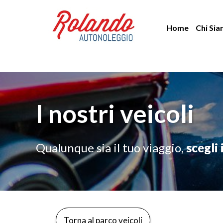
Vai
al
Home
Chi Si
contenuto
I nostri veicoli
Qualunque sia il tuo viaggio,
scegli 
Torna al parco veicoli