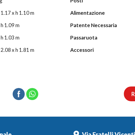
g
Posti
 1.17 x h 1.10 m
Alimentazione
 h 1.09 m
Patente Necessaria
 h 1.03 m
Passaruota
 2.08 x h 1.81 m
Accessori
R
nale
Via Fratelli Vicent