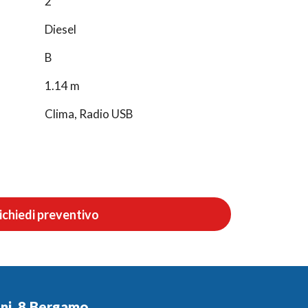
2
Diesel
B
1.14 m
Clima, Radio USB
ichiedi preventivo
ini, 8 Bergamo