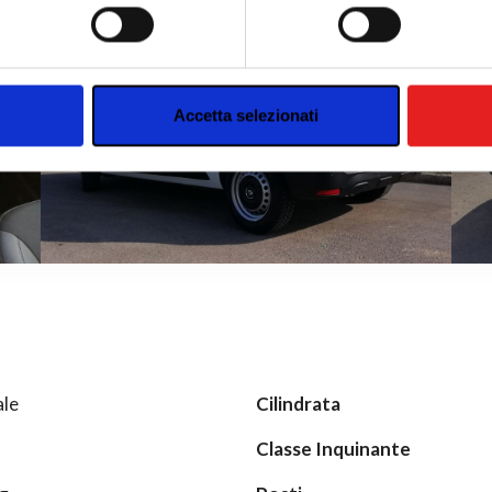
nalizzare contenuti ed annunci, per fornire funzionalità dei socia
inoltre informazioni sul modo in cui utilizzi il nostro sito con i n
icità e social media, i quali potrebbero combinarle con altre inform
lizzo dei loro servizi.
Accetta selezionati
le
Cilindrata
Classe Inquinante