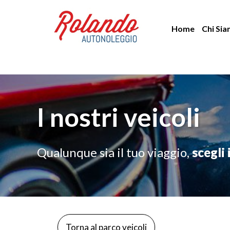
Vai
al
Home
Chi Si
contenuto
I nostri veicoli
Qualunque sia il tuo viaggio,
scegli 
Torna al parco veicoli