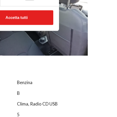
ostri partner che si occupano
azioni che hai fornito loro o
Accetta tutti
Benzina
B
Clima, Radio CD USB
5