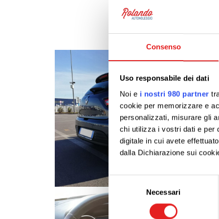
Consenso
Uso responsabile dei dati
Noi e
i nostri 980 partner
tra
cookie per memorizzare e acce
personalizzati, misurare gli an
chi utilizza i vostri dati e pe
digitale in cui avete effettua
dalla Dichiarazione sui cookie
Approfondisci come vengono el
Selezione
modificare o ritirare il tuo 
Necessari
del
consenso
Utilizziamo i cookie per perso