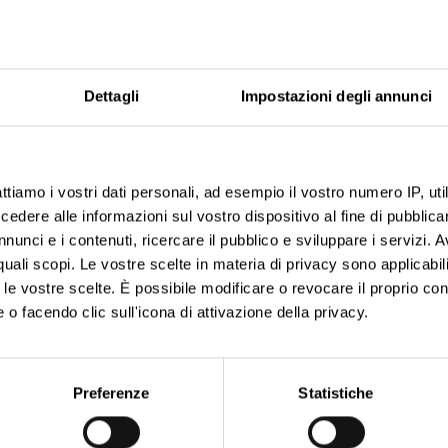
Dettagli
Impostazioni degli annunci
ttiamo i vostri dati personali, ad esempio il vostro numero IP, ut
dere alle informazioni sul vostro dispositivo al fine di pubblica
nunci e i contenuti, ricercare il pubblico e sviluppare i servizi. A
r quali scopi. Le vostre scelte in materia di privacy sono applicabi
to le vostre scelte. È possibile modificare o revocare il proprio 
 o facendo clic sull'icona di attivazione della privacy.
aborati i tuoi dati personali e imposta le tue preferenze nella
s
consenso in qualsiasi momento dalla Dichiarazione sui cookie.
Preferenze
Statistiche
nalizzare contenuti ed annunci, per fornire funzionalità dei socia