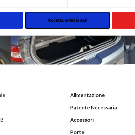
inoltre informazioni sul modo in cui utilizzi il nostro sito con i n
icità e social media, i quali potrebbero combinarle con altre inform
lizzo dei loro servizi.
Accetta selezionati
le
Alimentazione
c
Patente Necessaria
6B
Accessori
Porte