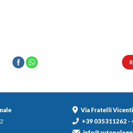
R
nale
Via Fratelli Vicent
72
+39 035311262
-
info@autonoleggi