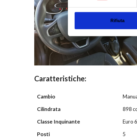
nostro traffico. Condividiamo 
di analisi dei dati web, pubbl
che hanno raccolto dal tuo uti
Rifiuta
Caratteristiche:
Cambio
Manua
Cilindrata
898 c
Classe Inquinante
Euro 
Posti
5