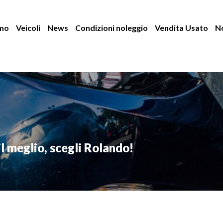
amo
Veicoli
News
Condizioni noleggio
Vendita Usato
No
il meglio, scegli Rolando!