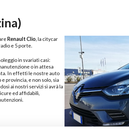
ina)
vare
Renault Clio
, la citycar
adio e 5 porte.
leggio in svariati casi:
manutenzione o in attesa
a. In effetti le nostre auto
 provincia, e non solo, sia
osi ai nostri servizi si avrà la
cure ed affidabili,
nutenzioni.