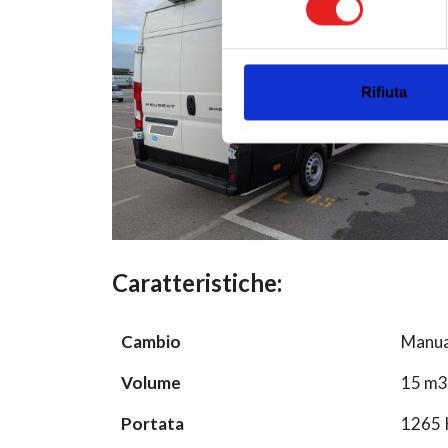
Utilizziamo i cookie per perso
nostro traffico. Condividiamo 
di analisi dei dati web, pubbl
che hanno raccolto dal tuo uti
Rifiuta
Caratteristiche:
Cambio
Manua
Volume
15 m3
Portata
1265 