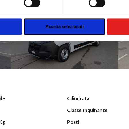
nalizzare contenuti ed annunci, per fornire funzionalità dei socia
inoltre informazioni sul modo in cui utilizzi il nostro sito con i n
icità e social media, i quali potrebbero combinarle con altre inform
lizzo dei loro servizi.
Accetta selezionati
le
Cilindrata
Classe Inquinante
Kg
Posti