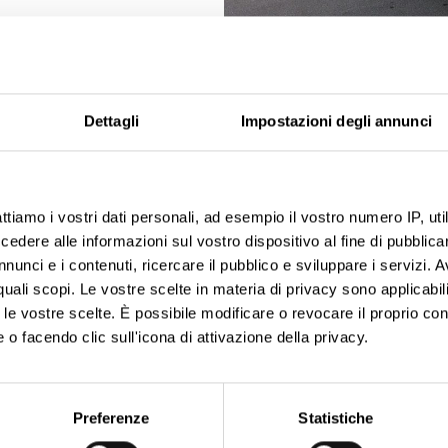
Dettagli
Impostazioni degli annunci
ttiamo i vostri dati personali, ad esempio il vostro numero IP, ut
dere alle informazioni sul vostro dispositivo al fine di pubblica
nunci e i contenuti, ricercare il pubblico e sviluppare i servizi. A
r quali scopi. Le vostre scelte in materia di privacy sono applicabi
to le vostre scelte. È possibile modificare o revocare il proprio 
 o facendo clic sull'icona di attivazione della privacy.
aborati i tuoi dati personali e imposta le tue preferenze nella
s
consenso in qualsiasi momento dalla Dichiarazione sui cookie.
Preferenze
Statistiche