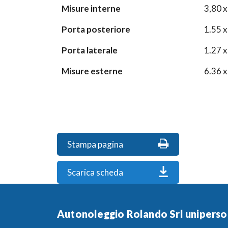
Misure interne
3,80 x
Porta posteriore
1.55 x
Porta laterale
1.27 x
Misure esterne
6.36 x
Stampa pagina
Scarica scheda
Autonoleggio Rolando Srl uniperso