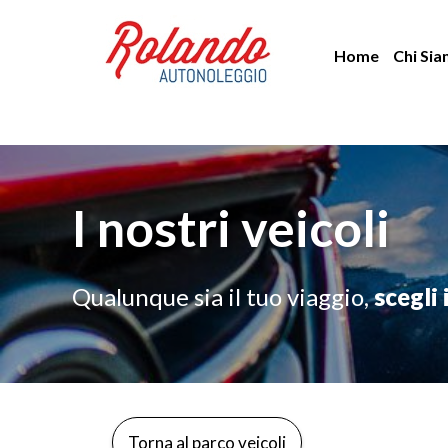
Vai
al
Home
Chi Si
contenuto
I nostri veicoli
Qualunque sia il tuo viaggio,
scegli 
Torna al parco veicoli