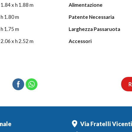
 1.84 x h 1.88 m
Alimentazione
 h 1.80 m
Patente Necessaria
 h 1.75 m
Larghezza Passaruota
 2.06 x h 2.52 m
Accessori
R
nale
Via Fratelli Vicent