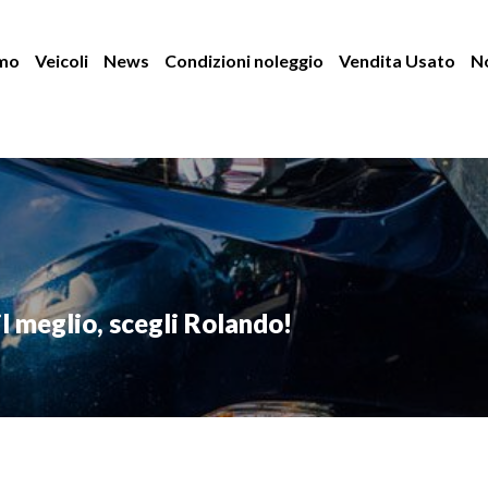
amo
Veicoli
News
Condizioni noleggio
Vendita Usato
No
il meglio, scegli Rolando!