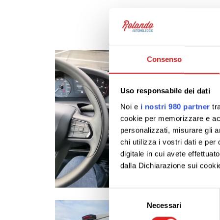
Consenso
Uso responsabile dei dati
Noi e
i nostri 980 partner
tra
cookie per memorizzare e acce
personalizzati, misurare gli an
chi utilizza i vostri dati e pe
digitale in cui avete effettua
dalla Dichiarazione sui cookie
Approfondisci come vengono el
Selezione
modificare o ritirare il tuo 
Necessari
del
consenso