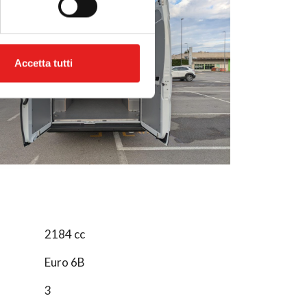
l media e per analizzare il
ostri partner che si occupano
azioni che hai fornito loro o
Accetta tutti
2184 cc
Euro 6B
3