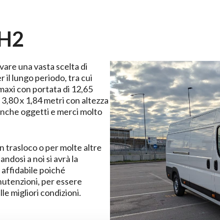
4H2
ovare una vasta scelta di
r il lungo periodo, tra cui
maxi con portata di 12,65
 3,80 x 1,84 metri con altezza
 anche oggetti e merci molto
n trasloco o per molte altre
andosi a noi si avrà la
 affidabile poiché
utenzioni, per essere
le migliori condizioni.