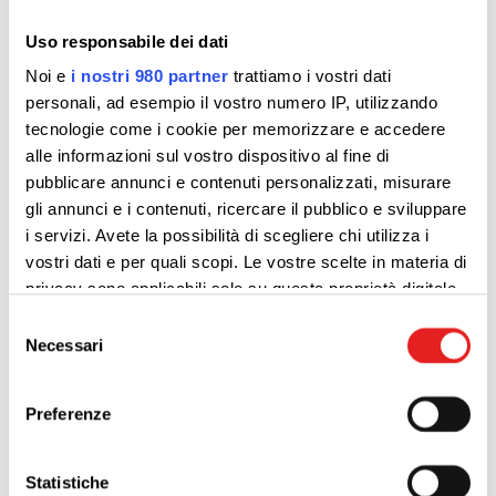
Uso responsabile dei dati
Noi e
i nostri 980 partner
trattiamo i vostri dati
personali, ad esempio il vostro numero IP, utilizzando
tecnologie come i cookie per memorizzare e accedere
alle informazioni sul vostro dispositivo al fine di
pubblicare annunci e contenuti personalizzati, misurare
gli annunci e i contenuti, ricercare il pubblico e sviluppare
i servizi. Avete la possibilità di scegliere chi utilizza i
vostri dati e per quali scopi. Le vostre scelte in materia di
privacy sono applicabili solo su questa proprietà digitale
in cui avete effettuato le vostre scelte. È possibile
Selezione
modificare o revocare il proprio consenso in qualsiasi
Necessari
del
momento dalla Dichiarazione sui cookie o facendo clic
consenso
sull'icona di attivazione della privacy.
Preferenze
Approfondisci come vengono elaborati i tuoi dati personali
e imposta le tue preferenze nella
sezione dettagli
. Puoi
Statistiche