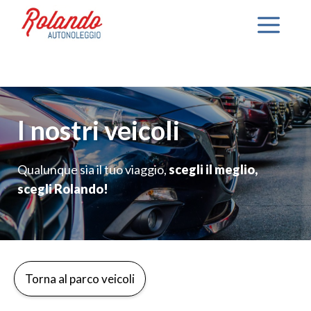
Vai
Me
al
contenuto
I nostri veicoli
Qualunque sia il tuo viaggio,
scegli il meglio,
scegli Rolando!
Torna al parco veicoli