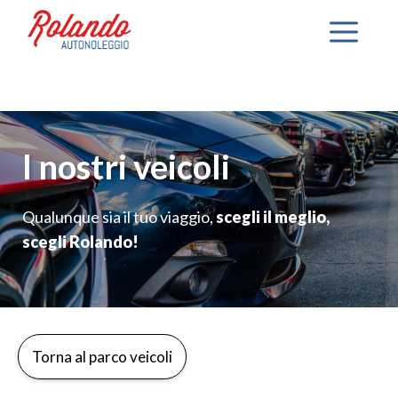
Vai
Me
al
contenuto
I nostri veicoli
Qualunque sia il tuo viaggio,
scegli il meglio,
scegli Rolando!
Torna al parco veicoli