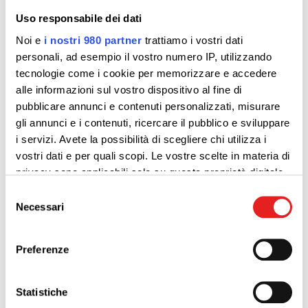
Uso responsabile dei dati
Noi e
i nostri 980 partner
trattiamo i vostri dati
personali, ad esempio il vostro numero IP, utilizzando
tecnologie come i cookie per memorizzare e accedere
alle informazioni sul vostro dispositivo al fine di
pubblicare annunci e contenuti personalizzati, misurare
gli annunci e i contenuti, ricercare il pubblico e sviluppare
i servizi. Avete la possibilità di scegliere chi utilizza i
vostri dati e per quali scopi. Le vostre scelte in materia di
privacy sono applicabili solo su questa proprietà digitale
in cui avete effettuato le vostre scelte. È possibile
Selezione
modificare o revocare il proprio consenso in qualsiasi
Necessari
del
momento dalla Dichiarazione sui cookie o facendo clic
consenso
sull'icona di attivazione della privacy.
Preferenze
Approfondisci come vengono elaborati i tuoi dati personali
Caratteristiche:
e imposta le tue preferenze nella
sezione dettagli
. Puoi
Statistiche
modificare o ritirare il tuo consenso in qualsiasi momento