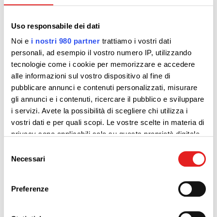
Uso responsabile dei dati
Noi e
i nostri 980 partner
trattiamo i vostri dati
personali, ad esempio il vostro numero IP, utilizzando
tecnologie come i cookie per memorizzare e accedere
alle informazioni sul vostro dispositivo al fine di
pubblicare annunci e contenuti personalizzati, misurare
gli annunci e i contenuti, ricercare il pubblico e sviluppare
i servizi. Avete la possibilità di scegliere chi utilizza i
vostri dati e per quali scopi. Le vostre scelte in materia di
privacy sono applicabili solo su questa proprietà digitale
in cui avete effettuato le vostre scelte. È possibile
Selezione
modificare o revocare il proprio consenso in qualsiasi
Necessari
del
momento dalla Dichiarazione sui cookie o facendo clic
consenso
sull'icona di attivazione della privacy.
Preferenze
Approfondisci come vengono elaborati i tuoi dati personali
e imposta le tue preferenze nella
sezione dettagli
. Puoi