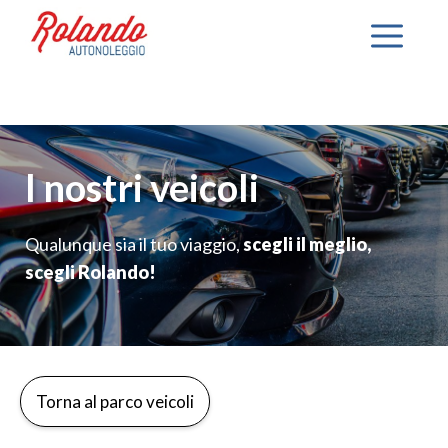
Vai
Me
al
contenuto
I nostri veicoli
Qualunque sia il tuo viaggio,
scegli il meglio,
scegli Rolando!
Torna al parco veicoli