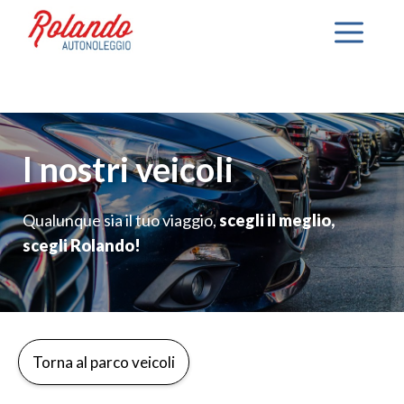
Vai
Me
al
contenuto
I nostri veicoli
Qualunque sia il tuo viaggio,
scegli il meglio,
scegli Rolando!
Torna al parco veicoli