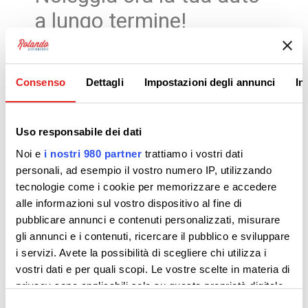
a lungo termine!
Consenso
Dettagli
Impostazioni degli annunci
In
Da oggi vi offriamo un nuovo
servizio: il
NOLEGGIO A LUNGO
Uso responsabile dei dati
TERMINE
.
Noi e
i nostri 980 partner
trattiamo i vostri dati
personali, ad esempio il vostro numero IP, utilizzando
Vi aiutiamo a selezionare le
tecnologie come i cookie per memorizzare e accedere
migliori offerte delle principali
alle informazioni sul vostro dispositivo al fine di
società del settore.
pubblicare annunci e contenuti personalizzati, misurare
gli annunci e i contenuti, ricercare il pubblico e sviluppare
i servizi. Avete la possibilità di scegliere chi utilizza i
vostri dati e per quali scopi. Le vostre scelte in materia di
privacy sono applicabili solo su questa proprietà digitale
in cui avete effettuato le vostre scelte. È possibile
Selezione