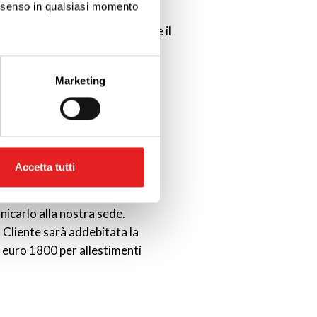
consenso in qualsiasi momento
, se possibile, la tipologia di
po possibile l’inconveniente. Se il
 ore su 24 che provvederà a
ezione dettagli
. Puoi
Marketing
l media e per analizzare il
ostri partner che si occupano
azioni che hai fornito loro o
Accetta tutti
nicarlo alla nostra sede.
l Cliente sarà addebitata la
i euro 1800 per allestimenti