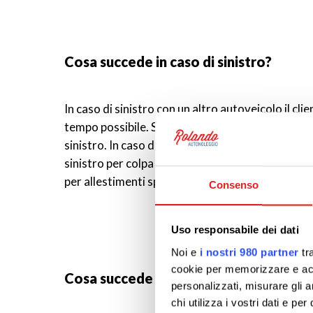
Cosa succede in caso di sinistro?
In caso di sinistro con un altro autoveicolo il cli
tempo possibile. Se l’incidente avviene contro og
sinistro. In caso di sinistro con ragione il client
sinistro per colpa di euro 250 e una franchigia 
per allestimenti speciali.
Consenso
Uso responsabile dei dati
Noi e
i nostri 980 partner
tra
cookie per memorizzare e acce
Cosa succede in caso di guasto?
personalizzati, misurare gli an
chi utilizza i vostri dati e pe