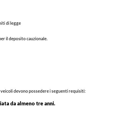
miti di legge
per il deposito cauzionale.
i veicoli devono possedere i seguenti requisiti:
ciata da almeno tre anni.