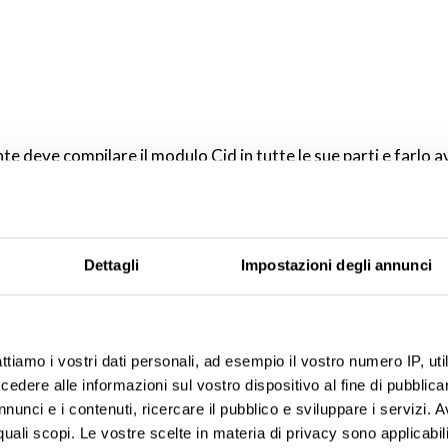
ente deve compilare il modulo Cid in tutte le sue parti e farlo 
getti o cose il cliente deve comunque fare avere alla nostra ag
e è coperto totalmente da assicurazione. In caso di sinistro con
di euro 1200 per le vetture, di euro 1300 per suv, monovolume
Dettagli
Impostazioni degli annunci
ttiamo i vostri dati personali, ad esempio il vostro numero IP, ut
dere alle informazioni sul vostro dispositivo al fine di pubblica
nunci e i contenuti, ricercare il pubblico e sviluppare i servizi. A
r quali scopi. Le vostre scelte in materia di privacy sono applicabi