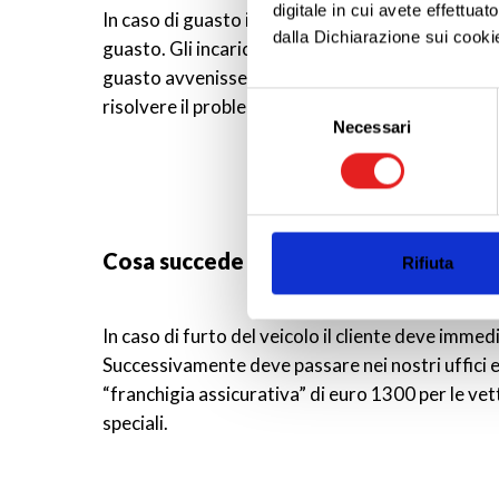
digitale in cui avete effettua
In caso di guasto il cliente deve immediatamente a
dalla Dichiarazione sui cookie
guasto. Gli incaricati della nostra sede vi darann
guasto avvenisse in orario notturno, è possibil
Approfondisci come vengono el
Selezione
risolvere il problema.
modificare o ritirare il tuo 
Necessari
del
consenso
Utilizziamo i cookie per perso
nostro traffico. Condividiamo 
di analisi dei dati web, pubbl
che hanno raccolto dal tuo uti
Cosa succede in caso di furto del veic
Rifiuta
In caso di furto del veicolo il cliente deve imme
Successivamente deve passare nei nostri uffici e l
“franchigia assicurativa” di euro 1300 per le ve
speciali.