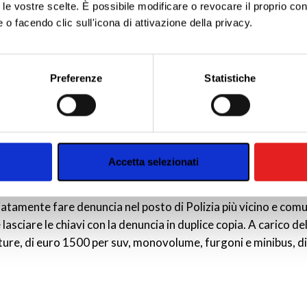
to le vostre scelte. È possibile modificare o revocare il proprio 
vvertire la nostra sede e, comunicare il luogo in cui si trova e
 o facendo clic sull'icona di attivazione della privacy.
o tutte le istruzioni necessarie per risolvere nel più breve tem
e sempre ricorrere al numero verde dell’assistenza no Stop 24
aborati i tuoi dati personali e imposta le tue preferenze nella
s
consenso in qualsiasi momento dalla Dichiarazione sui cookie.
Preferenze
Statistiche
nalizzare contenuti ed annunci, per fornire funzionalità dei socia
inoltre informazioni sul modo in cui utilizzi il nostro sito con i n
icità e social media, i quali potrebbero combinarle con altre inform
lizzo dei loro servizi.
olo?
Accetta selezionati
diatamente fare denuncia nel posto di Polizia più vicino e comu
asciare le chiavi con la denuncia in duplice copia. A carico de
tture, di euro 1500 per suv, monovolume, furgoni e minibus, d