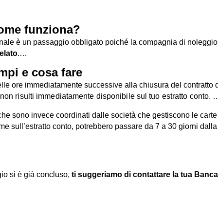
come funziona?
nale è un passaggio obbligato poiché la c
ompagnia di noleggio 
telato
.
occata a livello precauzionale a titolo
di
garanzia
e serve a
ver
mpi e cosa fare
 nelle ore immediatamente successive alla chiusura
del contratto 
enza a
restituire la somma
dopo essersi accertata
delle buone c
 non risulti immediatamente disponibile sul tuo
estratto conto.
ondi ma non abbiamo
o, che sono invece coordinati dalle società che
gestiscono le carte 
me sull’estratto conto, potrebbero passare da 7 a 30 giorni dall
io si è già concluso,
ti suggeriamo di contattare
la tua Banca