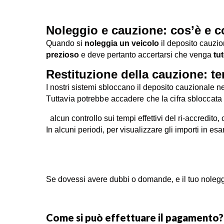
Noleggio e cauzione: cos’è e 
Quando
si
noleggia un veicolo
il deposito cauzio
prezioso
e deve pertanto
accertarsi che venga
tu
La cauzione è una
somma di denaro
che viene bl
Restituzione della cauzione: te
credito
presentata.
I nostri sistemi sbloccano il deposito cauzionale
La compagnia di noleggio si impegna di consegu
T
uttavia potrebbe accadere che la cifra sbloccata
assolvimento degli obblighi del conducente.
Sfortunatamente siamo in grado di rilasciare i f
alcun
controllo sui tempi effettivi del ri-accredit
In alcuni periodi, per visualizzare gli importi
in esa
Se dovessi avere dubbi o domande, e il tuo nolegg
Come si può effettuare il pagamento?