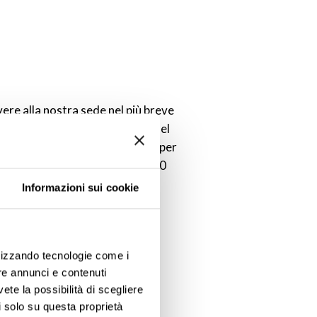
avere alla nostra sede nel più breve
enzia i dati (ora , luogo ecc) del
 torto il cliente ha una penalità per
, furgoni e minibus, di euro 1500
Informazioni sui cookie
ilizzando tecnologie come i
re annunci e contenuti
vete la possibilità di scegliere
li solo su questa proprietà