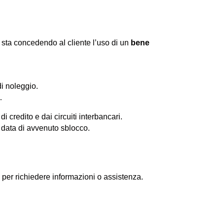
sta concedendo al cliente l’uso di un
bene
ificare la validità della carta di
di noleggio.
ondizioni del veicolo e del corretto
di credito e dai circuiti interbancari.
a data di avvenuto sblocco.
per richiedere informazioni o assistenza.