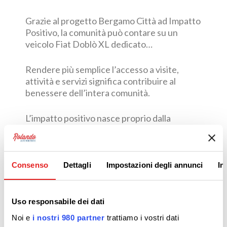
Grazie al progetto Bergamo Città ad Impatto
Positivo, la comunità può contare su un
veicolo Fiat Doblò XL dedicato
all’accompagnamento di persone con
fragilità, un supporto concreto per facilitare
Rendere più semplice l’accesso a visite,
gli spostamenti quotidiani. Il veicolo sarà
attività e servizi significa contribuire al
anche a disposizione dell’Associazione I
benessere dell’intera comunità.
Pellicani, da anni impegnata sul territorio.
L’impatto positivo nasce proprio dalla
capacità di trasformare i valori in strumenti
utili, capaci di creare vicinanza e inclusione.
Consenso
Dettagli
Impostazioni degli annunci
In
Anche noi abbiamo avuto il piacere di
partecipare al progetto.
Uso responsabile dei dati
Noi e
i nostri 980 partner
trattiamo i vostri dati