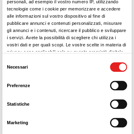
personali, ad esempio il vostro numero IP, utilizzando
tecnologie come i cookie per memorizzare e accedere
alle informazioni sul vostro dispositivo al fine di
pubblicare annunci e contenuti personalizzati, misurare
gli annunci e i contenuti, ricercare il pubblico e sviluppare
i servizi. Avete la possibilità di scegliere chi utilizza i
vostri dati e per quali scopi. Le vostre scelte in materia di
privacy sono applicabili solo su questa proprietà digitale
in cui avete effettuato le vostre scelte. È possibile
Selezione
modificare o revocare il proprio consenso in qualsiasi
Necessari
del
momento dalla Dichiarazione sui cookie o facendo clic
consenso
sull'icona di attivazione della privacy.
Preferenze
Approfondisci come vengono elaborati i tuoi dati personali
e imposta le tue preferenze nella
sezione dettagli
. Puoi
Statistiche
modificare o ritirare il tuo consenso in qualsiasi momento
dalla Dichiarazione sui cookie.
Marketing
Utilizziamo i cookie per personalizzare contenuti ed