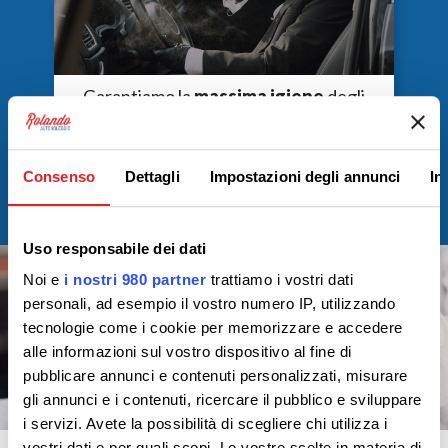
Garantiamo la
massima igiene
degli
interni di ogni veicolo, grazie ad una
sanificazione continua
.
Consenso
Dettagli
Impostazioni degli annunci
In
Uso responsabile dei dati
Noi e
i nostri 980 partner
trattiamo i vostri dati
personali, ad esempio il vostro numero IP, utilizzando
tecnologie come i cookie per memorizzare e accedere
alle informazioni sul vostro dispositivo al fine di
pubblicare annunci e contenuti personalizzati, misurare
gli annunci e i contenuti, ricercare il pubblico e sviluppare
i servizi. Avete la possibilità di scegliere chi utilizza i
vostri dati e per quali scopi. Le vostre scelte in materia di